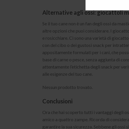
Alternative agli ossi: giocattoli m
Se il tuo cane non è un fan degli ossi da masti
altre opzioni che puoi considerare. I giocat
e rosicchiare. Ci sono una varietà di giocatt
con del cibo o dei gustosi snack per intratten
appositamente formulati per i cani, che posso
base di carne o pesce, senza aggiunta di cons
attentamente l’etichetta degli snack per veri
alle esigenze del tuo cane.
Nessun prodotto trovato.
Conclusioni
Ora che hai scoperto tutti i vantaggi degli oss
amico a quattro zampe. Ricorda di considerar
garantire la sua sicurezza. Sebbene gli ossi 