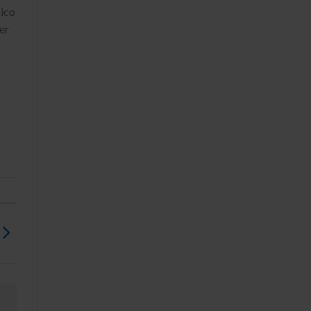
nico
er