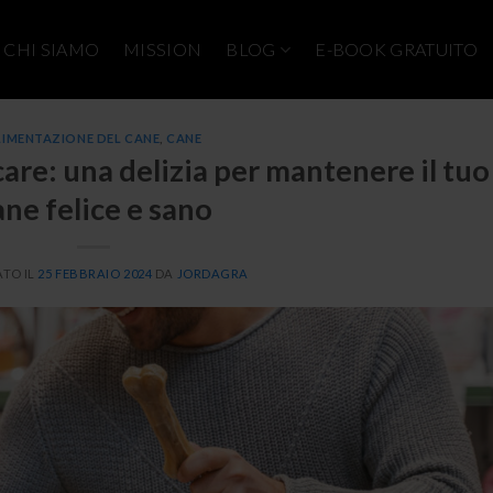
CHI SIAMO
MISSION
BLOG
E-BOOK GRATUITO
LIMENTAZIONE DEL CANE
,
CANE
care: una delizia per mantenere il tuo
ane felice e sano
TO IL
25 FEBBRAIO 2024
DA
JORDAGRA