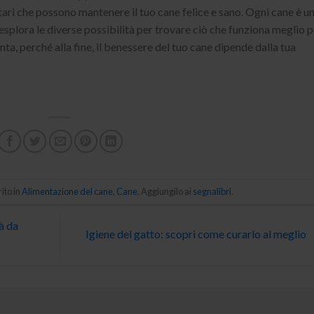
utari che possono mantenere il tuo cane felice e sano. Ogni cane è u
esplora le diverse possibilità per trovare ciò che funziona meglio p
ta, perché alla fine, il benessere del tuo cane dipende dalla tua
ito in
Alimentazione del cane
,
Cane
. Aggiungilo ai
segnalibri
.
tà da
Igiene del gatto: scopri come curarlo al meglio