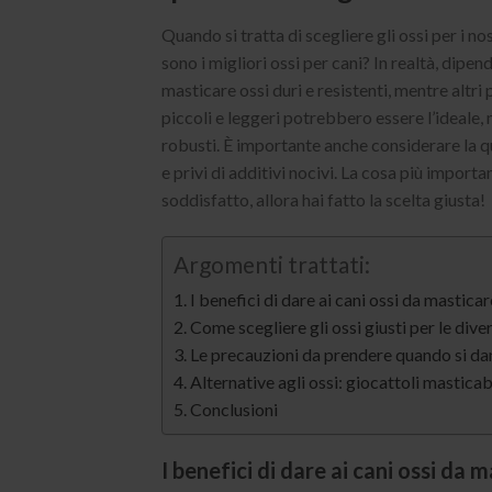
Quando si tratta di scegliere gli ossi per i n
sono i migliori ossi per cani? In realtà, dipe
masticare ossi duri e resistenti, mentre altri 
piccoli e leggeri potrebbero essere l’ideale, 
robusti. È importante anche considerare la qua
e privi di additivi nocivi. La cosa più import
soddisfatto, allora hai fatto la scelta giusta!
Argomenti trattati:
I benefici di dare ai cani ossi da masticar
Come scegliere gli ossi giusti per le diver
Le precauzioni da prendere quando si dan
Alternative agli ossi: giocattoli masticabi
Conclusioni
I benefici di dare ai cani ossi da 