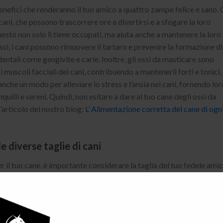
enefici che renderanno il tuo amico a quattro zampe felice e sano. 
cani, che possono trascorrere ore a divertirsi e a sfogare la loro
sto non solo li tiene occupati, ma aiuta anche a mantenere la loro
si, i cani possono rimuovere il tartaro e prevenire la formazione di
dentali come gengivite e carie. Inoltre, gli ossi da masticare sono
i muscoli facciali dei cani, contribuendo a mantenerli forti e tonici.
che un modo per alleviare lo stress e l’ansia nei cani, fornendo lor
anquilli e sereni. Quindi, non esitare a dare al tuo cane degli ossi da
l’articolo del nostro blog:
L’ Alimentazione corretta del cane di ogn
le diverse taglie di cani
per il tuo cane, è importante considerare la taglia del tuo fedele ami
nno bisogni diversi quando si tratta di masticare. Per i cani di pic
, gli ossi più adatti sono quelli più piccoli e morbidi, che possono
pelosi di taglia media, come i Beagle o i Cocker Spaniel, gli ossi di
ra sono una scelta migliore. Infine, per i cani di grande taglia, com