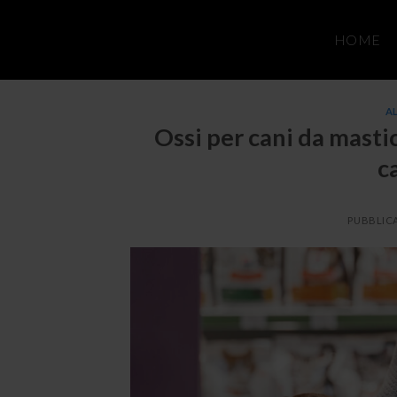
Salta
ai
HOME
contenuti
A
Ossi per cani da masti
c
PUBBLICA