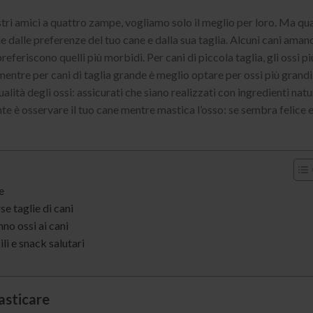
ostri amici a quattro zampe, vogliamo solo il meglio per loro. Ma qua
nde dalle preferenze del tuo cane e dalla sua taglia. Alcuni cani aman
preferiscono quelli più morbidi. Per cani di piccola taglia, gli ossi pi
mentre per cani di taglia grande è meglio optare per ossi più grandi
lità degli ossi: assicurati che siano realizzati con ingredienti natu
ante è osservare il tuo cane mentre mastica l’osso: se sembra felice 
e
se taglie di cani
no ossi ai cani
li e snack salutari
masticare