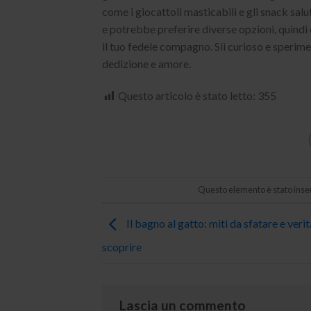
come i giocattoli masticabili e gli snack sal
e potrebbe preferire diverse opzioni, quindi 
il tuo fedele compagno. Sii curioso e sperimen
dedizione e amore.
Questo articolo è stato letto:
355
Questo elemento è stato inser
Il bagno al gatto: miti da sfatare e veri
scoprire
Lascia un commento