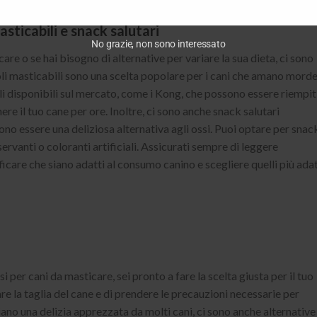
asticabili e snack salutari
No grazie, non sono interessato
care o se hai bisogno di alternative per variare la sua dieta, ci sono
toli masticabili sono una scelta popolare per i cani che amano mord
oli disponibili sul mercato, come i Kong, che possono essere riempit
ere il tuo cane per ore. Inoltre, ci sono anche snack salutari
no essere una deliziosa alternativa agli ossi. Puoi optare per snac
ervanti o coloranti artificiali. Assicurati sempre di leggere
ficare che siano adatti al consumo canino e scegliere quelli più adat
i per cani da masticare, sei pronto a fare la scelta giusta per il tuo
e la taglia del cane e di prendere le precauzioni necessarie per
siano una delizia apprezzata da molti cani, ci sono anche alternative