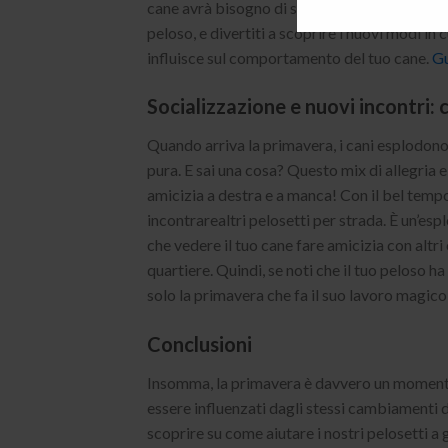
cane avrà bisogno di sfogare tutta quell’energ
peloso, e divertiti a scoprire i nuovi modi i
influisce sul comportamento del tuo cane.
Gu
Socializzazione e nuovi incontri:
Quando arriva la primavera, i cani esplodono 
pura. E sai una cosa? Questo mix di allegria e
amicizia a destra e a manca! Con il bel tempo
incontrarealtri pelosetti per strada. È un’esp
che vedere il tuo cane fare amicizia con altri
quartiere. Quindi, se noti che il tuo peloso
solo la primavera che fa il suo lavoro magico
Conclusioni
Insomma, la primavera è davvero un momento s
essere influenzati dagli stessi cambiamenti d
scoprire su come aiutare i nostri pelosetti 