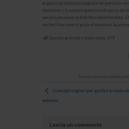
organizzare più passeggiate nei parchi o cerc
Insomma, c’è sempre qualcosa di nuovo da im
ancora più piene di felicità e divertimento. C
anche il tuo cane si goda al massimo la prim
Questo articolo è stato letto:
479
Questo elemento è stato inserit
I consigli migliori per gestire la muta de
autunno
Lascia un commento