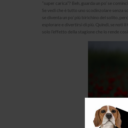
“super carica”? Beh, guarda un po’ se comincia
Se vedi che è tutto uno scodinzolare senza so
se diventa un po’ più birichino del solito, p
esplorare e divertirsi di più. Quindi, se noti 
solo l’effetto della stagione che lo rende così