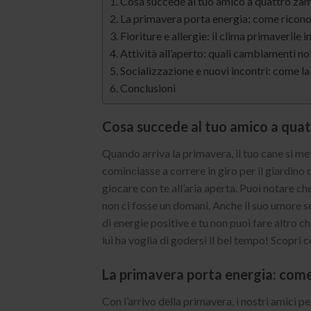
Cosa succede al tuo amico a quattro zamp
La primavera porta energia: come riconos
Fioriture e allergie: il clima primaverile i
Attività all’aperto: quali cambiamenti not
Socializzazione e nuovi incontri: come l
Conclusioni
Cosa succede al tuo amico a quatt
Quando arriva la primavera, il tuo cane si met
cominciasse a correre in giro per il giardino c
giocare con te all’aria aperta. Puoi notare che
non ci fosse un domani. Anche il suo umore se
di energie positive e tu non puoi fare altro c
lui ha voglia di godersi il bel tempo! Scopri
La primavera porta energia: come 
Con l’arrivo della primavera, i nostri amici p