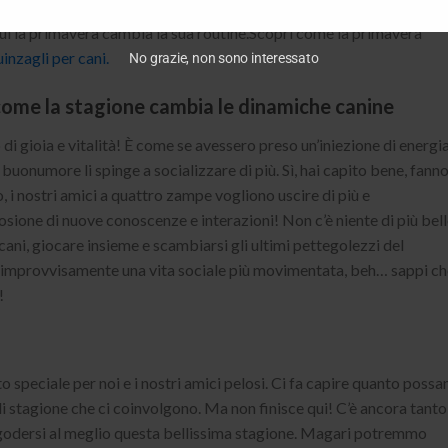
ia! Quindi, goditi il sole e le giornate più lunghe insieme al tuo am
n cui la primavera cambia la sua routine.Scopri come la primavera
inzagli per cani.
No grazie, non sono interessato
 come la stagione cambia le dinamiche canine
di gioia e vitalità! È come se avessero preso un’iniezione di energi
 buonumore li spinge a socializzare di più. Sì, hai capito bene, fann
, i nostri amici a quattro zampe vogliono uscire di più e
losione di nuove conoscenze e interazioni! Non c’è niente di più bel
 cani, giocare insieme e scambiarsi gli ultimi pettegolezzi del
 ha improvvisamente una vita sociale più movimentata, beh… sappi ch
!
peciale per noi e i nostri amici pelosi. Ci fa capire quanto possa
i stagione che ci coinvolgono. Ma non finisce qui! C’è ancora tanto
a godersi al meglio questa bellissima stagione. Magari potremmo