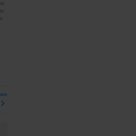
pe.
te
he
cane