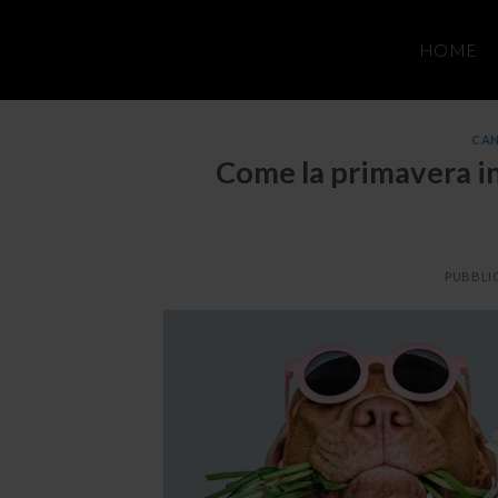
Salta
ai
HOME
contenuti
CA
Come la primavera i
PUBBLI