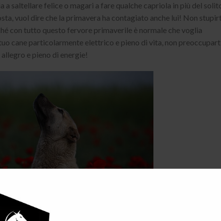
 a saltellare felice o magari a fare qualche capriola in più del solit
sta, vuol dire che la primavera ha contagiato anche lui! Non stupirt
erché con tutto questo fervore primaverile è normale che voglia
il tuo cane particolarmente elettrico e pieno di vita, non preoccuparti
 allegro e pieno di energie!