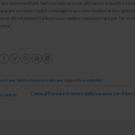
are nuovi modi per farli socializzare con altri amici a quattro zam
parare sui nostri fedeli compagni e su come rendere le loro giorna
he ne dici di metterti alla prova e vedere cosa puoi fare per far sì c
avera?
o in
Cane
,
Salute e benessere del cane
. Aggiungilo ai
segnalibri
.
Come affrontare il rientro dalle vacanze con il tuo 
l cane in