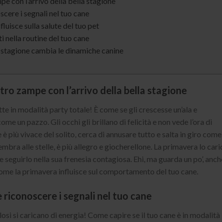
e con l’arrivo della bella stagione
cere i segnali nel tuo cane
nfluisce sulla salute del tuo pet
i nella routine del tuo cane
a stagione cambia le dinamiche canine
ro zampe con l’arrivo della bella stagione
te in modalità party totale! È come se gli crescesse un’ala e
ome un pazzo. Gli occhi gli brillano di felicità e non vede l’ora di
 è più vivace del solito, cerca di annusare tutto e salta in giro come
mbra alle stelle, è più allegro e giocherellone. La primavera lo cari
he seguirlo nella sua frenesia contagiosa. Ehi, ma guarda un po’, anch
 come la primavera influisce sul comportamento del tuo cane.
riconoscere i segnali nel tuo cane
elosi si caricano di energia! Come capire se il tuo cane è in modalità