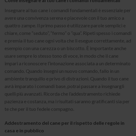
Come insegnare al tuo cane i comandi fondamentali
Insegnare al tuo cane i comandi fondamentali è essenziale per
avere una convivenza serena e piacevole con il tuo amico a
quattro zampe. Il primo passo è utilizzare parole semplici e
chiare, come “seduto”, “fermo” o “qua”. Ripeti spesso i comandi
e premia il tuo cane ogni volta che li esegue correttamente, ad
esempio con una carezza o un biscotto. È importante anche
usare sempre lo stesso tono di voce, in modo che il cane
impari a riconoscere l’intonazione associata a un determinato
comando. Quando insegni un nuovo comando, fallo in un
ambiente tranquillo e privo di distrazioni. Quando il tuo cane
avrà imparato i comandi base, potrai passare a insegnargli
quelli più avanzati. Ricorda che l’addestramento richiede
pazienza e costanza, ma i risultati saranno gratificanti sia per
te che per il tuo fedele compagno.
Addestramento del cane per il rispetto delle regole in
casa e in pubblico