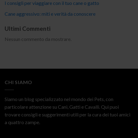
I consigli per viaggiare con il tuo cane o gatto
Cane aggressivo: miti e verità da conoscere
Ultimi Commenti
Nessun commento da mostrare.
CHI SIAMO
Siamo un blog specializzato nel mondo dei Pets, con
particolare attenzione su Cani, Gatti e Cavalli. Qui puoi
trovare consigli e suggerimenti utili per la cura dei tuoi amici
a quattro zampe.